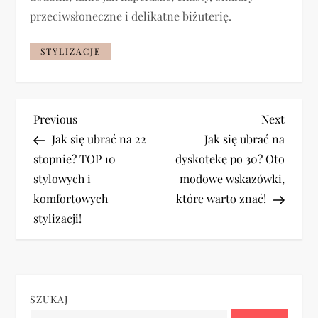
przeciwsłoneczne i delikatne biżuterię.
STYLIZACJE
N
Previous
Next
Previous
Next
Post
Post
Jak się ubrać na 22
Jak się ubrać na
a
stopnie? TOP 10
dyskotekę po 30? Oto
stylowych i
modowe wskazówki,
w
komfortowych
które warto znać!
i
stylizacji!
g
a
SZUKAJ