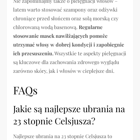
Nie zapominajmy także o pielęgnacji włosów –
latem warto stosować szampony oraz odżywki
chroniące przed słońcem oraz solą morską czy
chlorowaną wodą basenową.
Regularne
stosowanie masek nawilżających pomoże
utrzymać włosy w dobrej kondycji i zapobiegnie
ich przesuszeniu.
Wszystkie te aspekty pielęgnacji
są kluczowe dla zachowania zdrowego wyglądu
zarówno skóry, jak i włosów w cieplejsze dni.
FAQs
Jakie są najlepsze ubrania na
23 stopnie Celsjusza?
Najlepsze ubrania na 23 stopnie Celsjusza to