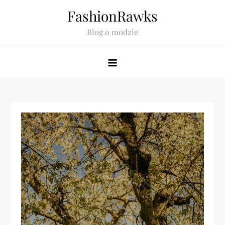
Skip
FashionRawks
to
Blog o modzie
content