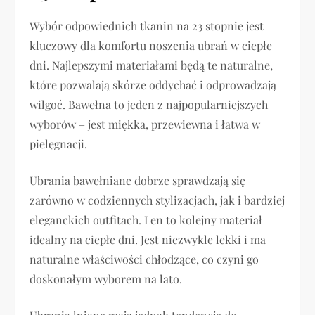
Wybór odpowiednich tkanin na 23 stopnie jest
kluczowy dla komfortu noszenia ubrań w ciepłe
dni. Najlepszymi materiałami będą te naturalne,
które pozwalają skórze oddychać i odprowadzają
wilgoć. Bawełna to jeden z najpopularniejszych
wyborów – jest miękka, przewiewna i łatwa w
pielęgnacji.
Ubrania bawełniane dobrze sprawdzają się
zarówno w codziennych stylizacjach, jak i bardziej
eleganckich outfitach. Len to kolejny materiał
idealny na ciepłe dni. Jest niezwykle lekki i ma
naturalne właściwości chłodzące, co czyni go
doskonałym wyborem na lato.