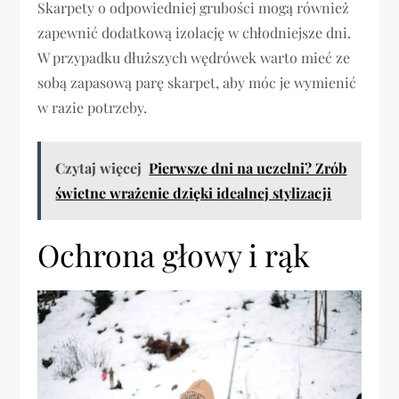
Skarpety o odpowiedniej grubości mogą również
zapewnić dodatkową izolację w chłodniejsze dni.
W przypadku dłuższych wędrówek warto mieć ze
sobą zapasową parę skarpet, aby móc je wymienić
w razie potrzeby.
Czytaj więcej
Pierwsze dni na uczelni? Zrób
świetne wrażenie dzięki idealnej stylizacji
Ochrona głowy i rąk