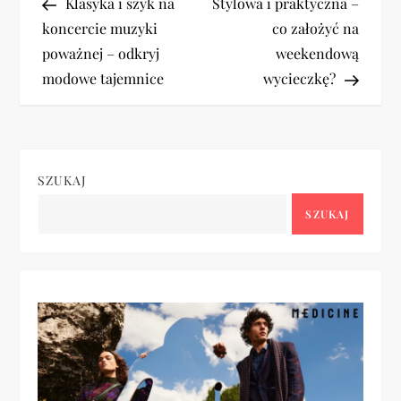
Post
Post
Klasyka i szyk na
Stylowa i praktyczna –
a
koncercie muzyki
co założyć na
poważnej – odkryj
weekendową
w
modowe tajemnice
wycieczkę?
i
g
SZUKAJ
a
SZUKAJ
c
j
a
w