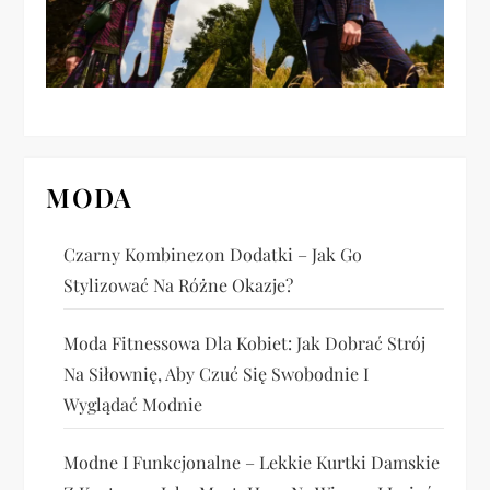
p
i
s
u
MODA
Czarny Kombinezon Dodatki – Jak Go
Stylizować Na Różne Okazje?
Moda Fitnessowa Dla Kobiet: Jak Dobrać Strój
Na Siłownię, Aby Czuć Się Swobodnie I
Wyglądać Modnie
Modne I Funkcjonalne – Lekkie Kurtki Damskie