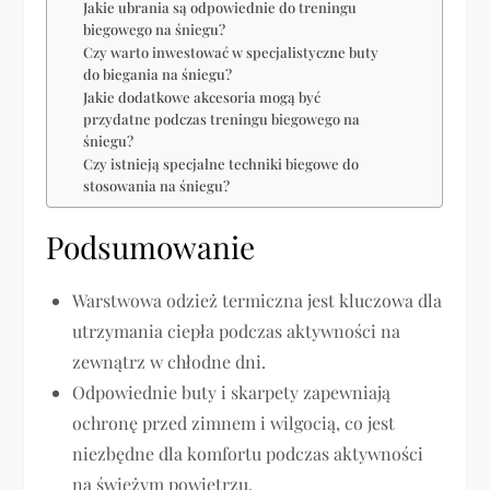
Jakie ubrania są odpowiednie do treningu
biegowego na śniegu?
Czy warto inwestować w specjalistyczne buty
do biegania na śniegu?
Jakie dodatkowe akcesoria mogą być
przydatne podczas treningu biegowego na
śniegu?
Czy istnieją specjalne techniki biegowe do
stosowania na śniegu?
Podsumowanie
Warstwowa odzież termiczna jest kluczowa dla
utrzymania ciepła podczas aktywności na
zewnątrz w chłodne dni.
Odpowiednie buty i skarpety zapewniają
ochronę przed zimnem i wilgocią, co jest
niezbędne dla komfortu podczas aktywności
na świeżym powietrzu.