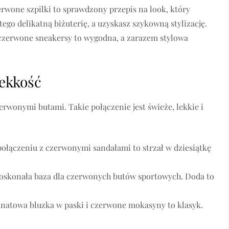
rwone szpilki to sprawdzony przepis na look, który
tego delikatną biżuterię, a uzyskasz szykowną stylizację.
i czerwone sneakersy to wygodna, a zarazem stylowa
lekkość
zerwonymi butami. Takie połączenie jest świeże, lekkie i
ołączeniu z czerwonymi sandałami to strzał w dziesiątkę
o doskonała baza dla czerwonych butów sportowych. Doda to
ranatowa bluzka w paski i czerwone mokasyny to klasyk.