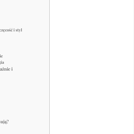
ęcość i styl
ie
gia
żnie i
sują?