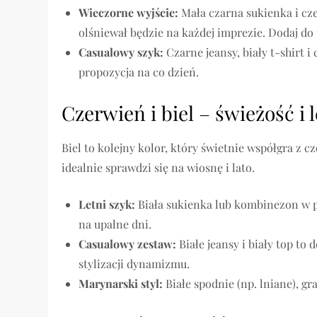
Wieczorne wyjście:
Mała czarna sukienka i cze
olśniewał będzie na każdej imprezie. Dodaj do 
Casualowy szyk:
Czarne jeansy, biały t-shirt 
propozycja na co dzień.
Czerwień i biel – świeżość i 
Biel to kolejny kolor, który świetnie współgra z c
idealnie sprawdzi się na wiosnę i lato.
Letni szyk:
Biała sukienka lub kombinezon w p
na upalne dni.
Casualowy zestaw:
Białe jeansy i biały top t
stylizacji dynamizmu.
Marynarski styl:
Białe spodnie (np. lniane), g