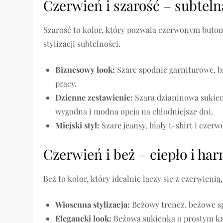
Czerwień i szarość – subteln
Szarość to kolor, który pozwala czerwonym butom
stylizacji subtelności.
Biznesowy look:
Szare spodnie garniturowe, bi
pracy.
Dzienne zestawienie:
Szara dzianinowa sukien
wygodna i modna opcja na chłodniejsze dni.
Miejski styl:
Szare jeansy, biały t-shirt i czer
Czerwień i beż – ciepło i ha
Beż to kolor, który idealnie łączy się z czerwieni
Wiosenna stylizacja:
Beżowy trencz, beżowe sp
Elegancki look:
Beżowa sukienka o prostym kroj