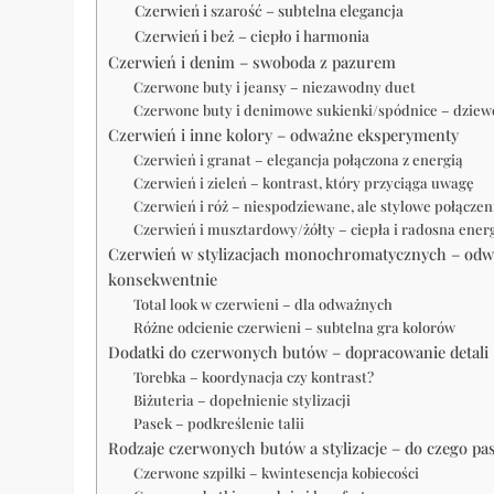
Czerwień i szarość – subtelna elegancja
Czerwień i beż – ciepło i harmonia
Czerwień i denim – swoboda z pazurem
Czerwone buty i jeansy – niezawodny duet
Czerwone buty i denimowe sukienki/spódnice – dziewcz
Czerwień i inne kolory – odważne eksperymenty
Czerwień i granat – elegancja połączona z energią
Czerwień i zieleń – kontrast, który przyciąga uwagę
Czerwień i róż – niespodziewane, ale stylowe połączen
Czerwień i musztardowy/żółty – ciepła i radosna ener
Czerwień w stylizacjach monochromatycznych – odwa
konsekwentnie
Total look w czerwieni – dla odważnych
Różne odcienie czerwieni – subtelna gra kolorów
Dodatki do czerwonych butów – dopracowanie detali
Torebka – koordynacja czy kontrast?
Biżuteria – dopełnienie stylizacji
Pasek – podkreślenie talii
Rodzaje czerwonych butów a stylizacje – do czego pa
Czerwone szpilki – kwintesencja kobiecości