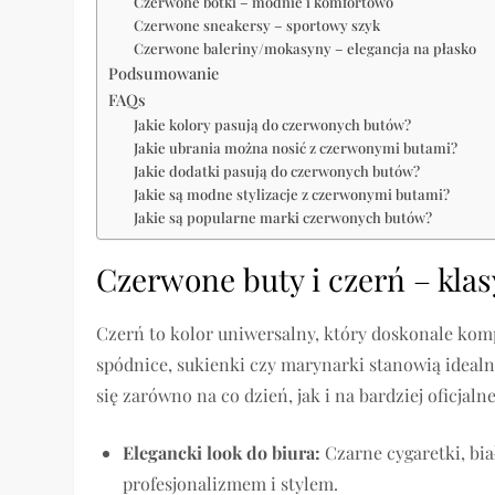
Czerwone botki – modnie i komfortowo
Czerwone sneakersy – sportowy szyk
Czerwone baleriny/mokasyny – elegancja na płasko
Podsumowanie
FAQs
Jakie kolory pasują do czerwonych butów?
Jakie ubrania można nosić z czerwonymi butami?
Jakie dodatki pasują do czerwonych butów?
Jakie są modne stylizacje z czerwonymi butami?
Jakie są popularne marki czerwonych butów?
Czerwone buty i czerń – klas
Czerń to kolor uniwersalny, który doskonale kom
spódnice, sukienki czy marynarki stanowią idealn
się zarówno na co dzień, jak i na bardziej oficjalne
Elegancki look do biura:
Czarne cygaretki, bia
profesjonalizmem i stylem.