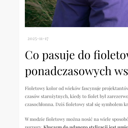
Co pasuje do fiolet
ponadczasowych w
Fioletowy kolor od wieków fascynuje projektantów
czasów starożytnych, kiedy to fiolet był zarezerwo
czasochłonna. Dziś fioletowy stał się symbolem k
W modzie fioletowy można nosić na wiele sposob
purpury.
Kluczem do udanego stylizacji jest umie