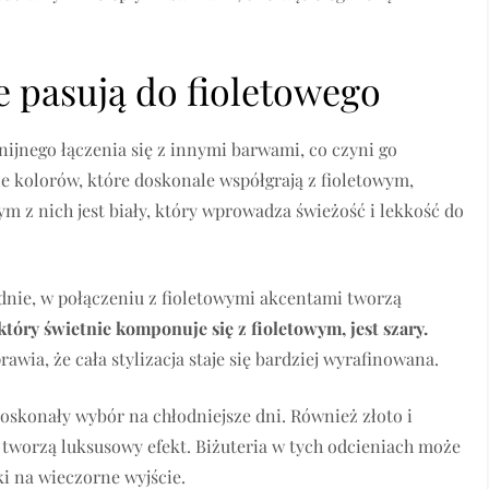
ie pasują do fioletowego
ijnego łączenia się z innymi barwami, co czyni go
 kolorów, które doskonale współgrają z fioletowym,
m z nich jest biały, który wprowadza świeżość i lekkość do
podnie, w połączeniu z fioletowymi akcentami tworzą
tóry świetnie komponuje się z fioletowym, jest szary.
awia, że cała stylizacja staje się bardziej wyrafinowana.
doskonały wybór na chłodniejsze dni. Również złoto i
m tworzą luksusowy efekt. Biżuteria w tych odcieniach może
i na wieczorne wyjście.