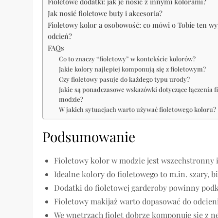
Fioletowe dodatki: jak je nosić z innymi kolorami?
Jak nosić fioletowe buty i akcesoria?
Fioletowy kolor a osobowość: co mówi o Tobie ten w
odcień?
FAQs
Co to znaczy “fioletowy” w kontekście kolorów?
Jakie kolory najlepiej komponują się z fioletowym?
Czy fioletowy pasuje do każdego typu urody?
Jakie są ponadczasowe wskazówki dotyczące łączenia f
modzie?
W jakich sytuacjach warto używać fioletowego koloru?
Podsumowanie
Fioletowy kolor w modzie jest wszechstronny 
Idealne kolory do fioletowego to m.in. szary, bi
Dodatki do fioletowej garderoby powinny podkr
Fioletowy makijaż warto dopasować do odcieni
We wnętrzach fiolet dobrze komponuje się z n