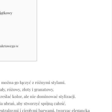
yjątkowy
ioletowego w
i można go łączyć z różnymi stylami.
ały, różowy, złoty i granatowy.
eślać kolor, ale nie dominować stylizacji.
a ubrań, aby stworzyć spójną całość.
eutralnymi i ciepłymi barwami, tworząc elegancką