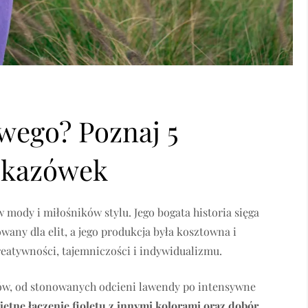
owego? Poznaj 5
skazówek
 mody i miłośników stylu. Jego bogata historia sięga
wany dla elit, a jego produkcja była kosztowna i
reatywności, tajemniczości i indywidualizmu.
ów, od stonowanych odcieni lawendy po intensywne
jętne łączenie fioletu z innymi kolorami oraz dobór