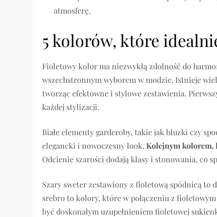
atmosferę.
5 kolorów, które idealn
Fioletowy kolor ma niezwykłą zdolność do harmon
wszechstronnym wyborem w modzie. Istnieje wiele
tworząc efektowne i stylowe zestawienia. Pierwszy
każdej stylizacji.
Białe elementy garderoby, takie jak bluzki czy s
elegancki i nowoczesny look.
Kolejnym kolorem, k
Odcienie szarości dodają klasy i stonowania, co spr
Szary sweter zestawiony z fioletową spódnicą to 
srebro to kolory, które w połączeniu z fioletowy
być doskonałym uzupełnieniem fioletowej sukienk