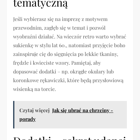
tematyczną
Jeśli wybierasz się na imprezę z motywem
przewodnim, zagłęb się w temat i pozwól
wyobraźni działać. Na wieczór retro warto wybrać
sukienkę w stylu lat 60., natomiast przyjęcie boho
zainspiruje cię do sięgnięcia po lekkie tkaniny,
frędzle i kwieciste wzory. Pamiętaj, aby
dopasować dodatki – np. okrągłe okulary lub
koronkowe rękawiczki, które będą przysłowiową
wisienką na torcie.
Czytaj więcej
Jak się ubrać na chrzciny -
porady