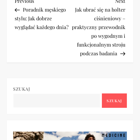
N
Previous
Next
Previous
Next
Post
Post
Poradnik męskiego
Jak ubrać się na holter
a
stylu: Jak dobrze
ciśnieniowy –
wyglądać każdego dnia?
praktyczny przewodnik
w
po wygodnym i
i
funkcjonalnym stroju
podczas badania
g
a
c
SZUKAJ
SZUKAJ
j
a
w