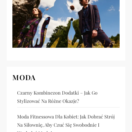
p
i
s
u
MODA
Czarny Kombinezon Dodatki – Jak Go
Stylizować Na Różne Okazje?
Moda Fitnessowa Dla Kobiet: Jak Dobrać Strój
Na Siłownię, Aby Czuć Się Swobodnie I