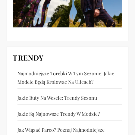
p
i
s
u
TRENDY
Najmodniejsze Torebki W Tym Sezonie: Jakie
Modele Będą Królować Na Ulicach?
Jakie Buty Na Wesele: Trendy Sezonu
Jakie Są Najnowsze Trendy W Modzie?
Jak Wiązać Pareo? Poznaj Najmodniejsze