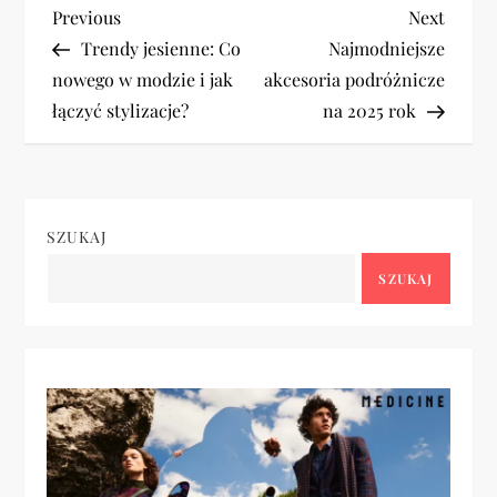
N
Previous
Next
Previous
Next
Post
Post
Trendy jesienne: Co
Najmodniejsze
a
nowego w modzie i jak
akcesoria podróżnicze
łączyć stylizacje?
na 2025 rok
w
i
g
SZUKAJ
a
SZUKAJ
c
j
a
w