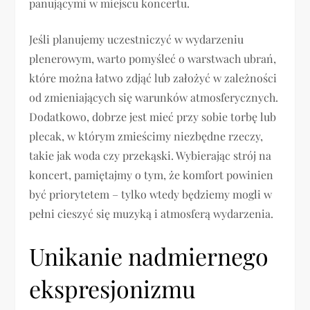
panującymi w miejscu koncertu.
Jeśli planujemy uczestniczyć w wydarzeniu
plenerowym, warto pomyśleć o warstwach ubrań,
które można łatwo zdjąć lub założyć w zależności
od zmieniających się warunków atmosferycznych.
Dodatkowo, dobrze jest mieć przy sobie torbę lub
plecak, w którym zmieścimy niezbędne rzeczy,
takie jak woda czy przekąski. Wybierając strój na
koncert, pamiętajmy o tym, że komfort powinien
być priorytetem – tylko wtedy będziemy mogli w
pełni cieszyć się muzyką i atmosferą wydarzenia.
Unikanie nadmiernego
ekspresjonizmu