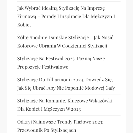
Jak Wybrać Idealną Stylizację Na Imprezę
Firmową – Porady I Inspiracje Dla Mężczyzn I
Kobiet
Żółte Spodnie Damskie Stylizacje – Jak Nosić
Kolorowe Ubrania W Codziennej Stylizacji
Stylizacje Na Festiwal 2023. Poznaj Nasze
Propozycje Festiwalowe
Stylizacje Do Filharmonii 2023. Dowiedz Się,
Jak Się Ubrać, Aby Nie Popełnić Modowej Gafy
Stylizacje Na Komunię. Kluczowe Wskazówki
Dla Kobiet I Mężczyzn W 2023
Odkryj Najnowsze Trendy Plażowe 2023:
Przewodnik Po Stylizacjach