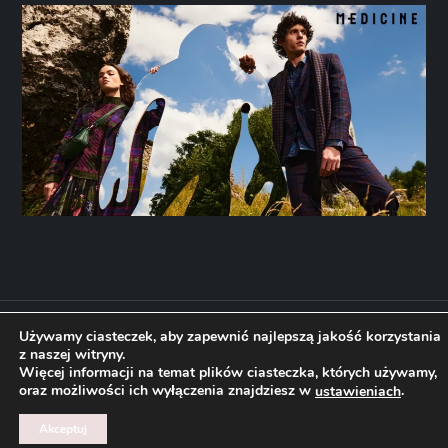
Theme Headstone Blog Powered by
Kantipur Themes
Używamy ciasteczek, aby zapewnić najlepszą jakość korzystania
z naszej witryny.
Więcej informacji na temat plików ciasteczka, których używamy,
oraz możliwości ich wyłączenia znajdziesz w
.
ustawieniach
Akceptuj