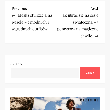
N
Previous
Next
Previous
Next
Post
Post
Męska stylizacja na
Jak ubrać się na sesję
a
wesele – 5 modnych i
świąteczną – 5
wygodnych outfitów
pomysłów na magiczne
w
chwile
i
g
SZUKAJ
a
SZUKAJ
c
j
a