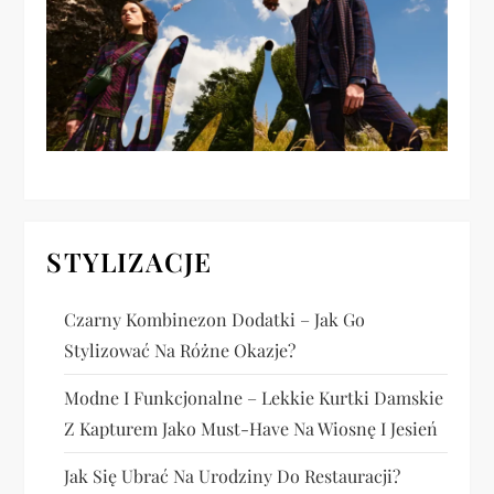
w
p
i
s
u
STYLIZACJE
Czarny Kombinezon Dodatki – Jak Go
Stylizować Na Różne Okazje?
Modne I Funkcjonalne – Lekkie Kurtki Damskie
Z Kapturem Jako Must-Have Na Wiosnę I Jesień
Jak Się Ubrać Na Urodziny Do Restauracji?