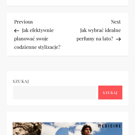
N
Previous
Next
Previous
Next
Post
Post
Jak efektywnie
Jak wybrać idealne
a
planować swoje
perfumy na lato?
codzienne stylizacje?
w
i
g
SZUKAJ
a
SZUKAJ
c
j