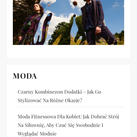
a
w
p
i
s
u
MODA
Czarny Kombinezon Dodatki – Jak Go
Stylizować Na Różne Okazje?
Moda Fitnessowa Dla Kobiet: Jak Dobrać Strój
Na Siłownię, Aby Czuć Się Swobodnie I
Wyglądać Modnie