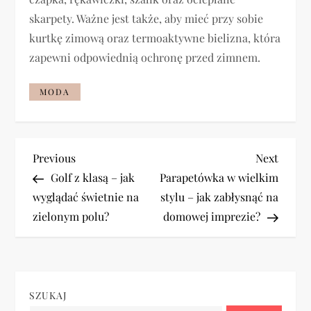
skarpety. Ważne jest także, aby mieć przy sobie
kurtkę zimową oraz termoaktywne bielizna, która
zapewni odpowiednią ochronę przed zimnem.
MODA
N
Previous
Next
Previous
Next
Post
Post
Golf z klasą – jak
Parapetówka w wielkim
a
wyglądać świetnie na
stylu – jak zabłysnąć na
zielonym polu?
domowej imprezie?
w
i
g
SZUKAJ