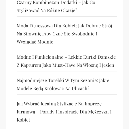
Czarny Kombinezon Dodatki – Jak Go
Stylizować Na Różne Okazje?
Moda Fitnessowa Dla Kobiet: Jak Dobrać Strój
Na Siłownię, Aby Czuć Się Swobodnie I
Wyglądać Modnie
Modne I Funkcjonalne – Lekkie Kurtki Damskie
Z Kapturem Jako Must-Have Na Wiosnę I Jesień
Najmodniejsze Torebki W Tym Sezonie: Jakie
Modele Będą Królować Na Ulicach?
Jak Wybrać Idealną Stylizację Na Imprezę
Firmową – Porady I Inspiracje Dla Mężczyzn I
Kobiet