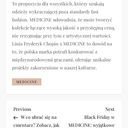
To propozycja dla wszystkich, którzy szukają
odzieży wykraczającej poza standardy fast
fashion. MEDICINE udowadnia, że może tworzyć
kolekcje łączące wysoką jakość z przystępną ceną,
nie rezygnując przy tym z artystycznej wartości.
Linia Fryderyk Chopin x MEDICINE to dowód na
to, że polska marka potrafi konkurować z
międzynarodowymi graczami, oferując unikalne
projekty zakorzenione w naszej kulturze.
MEDICINE
N
Previous
Next
Previous
Next
Post
Post
W co ubrać się na
Black Friday w
a
cmentarz? Zobacz, jak
MEDICINE: wyjątkowe