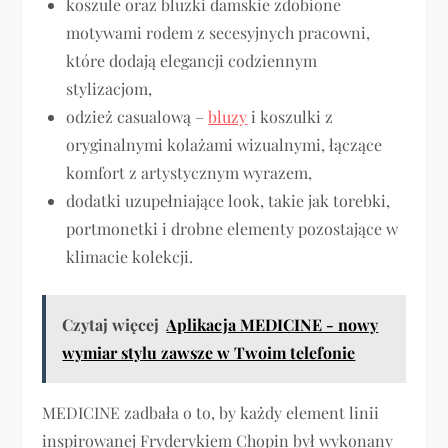
koszule oraz bluzki damskie zdobione
motywami rodem z secesyjnych pracowni,
które dodają elegancji codziennym
stylizacjom,
odzież casualową –
bluzy
i koszulki z
oryginalnymi kolażami wizualnymi, łączące
komfort z artystycznym wyrazem,
dodatki uzupełniające look, takie jak torebki,
portmonetki i drobne elementy pozostające w
klimacie kolekcji.
Czytaj więcej
Aplikacja MEDICINE - nowy
wymiar stylu zawsze w Twoim telefonie
MEDICINE zadbała o to, by każdy element linii
inspirowanej Fryderykiem Chopin był wykonany