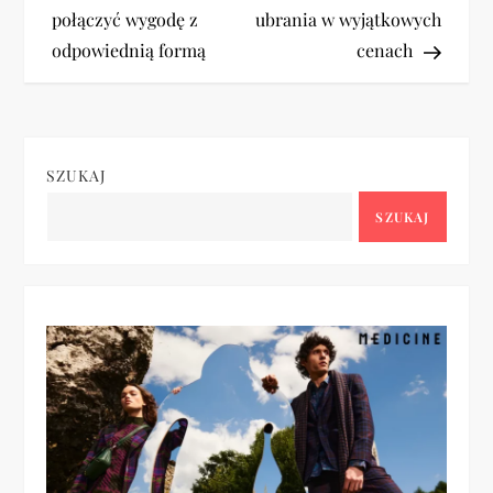
połączyć wygodę z
ubrania w wyjątkowych
w
odpowiednią formą
cenach
i
g
SZUKAJ
a
SZUKAJ
c
j
a
w
p