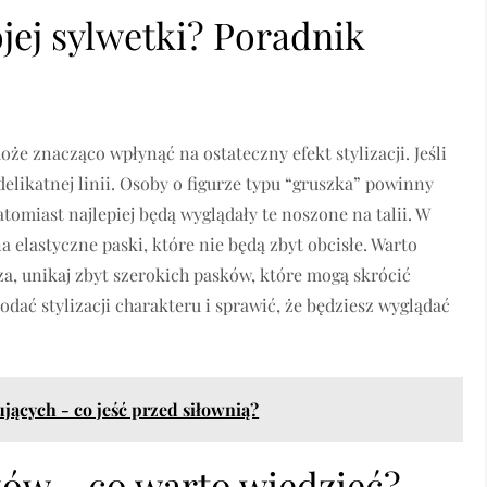
jej sylwetki? Poradnik
e znacząco wpłynąć na ostateczny efekt stylizacji. Jeśli
 delikatnej linii. Osoby o figurze typu “gruszka” powinny
omiast najlepiej będą wyglądały te noszone na talii. W
a elastyczne paski, które nie będą zbyt obcisłe. Warto
sza, unikaj zbyt szerokich pasków, które mogą skrócić
dać stylizacji charakteru i sprawić, że będziesz wyglądać
jących - co jeść przed siłownią?
ów – co warto wiedzieć?