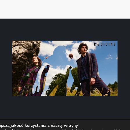
pszą jakość korzystania z naszej witryny.
Theme Headstone Blog Powered by
Kantipur Themes