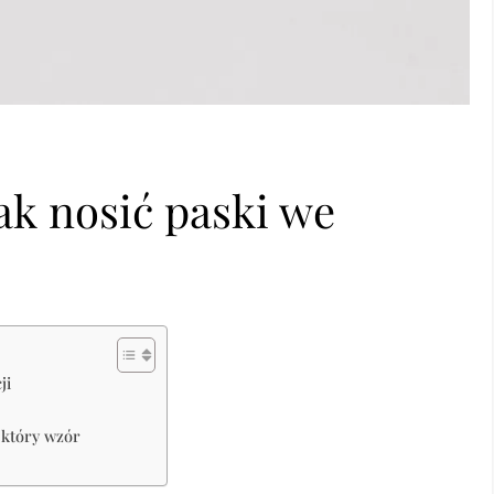
jak nosić paski we
ji
 który wzór