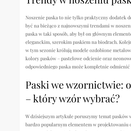
Noszenie paska to nie tylko praktyczny dodatek do
być na bieżąco z najnowszymi trendami w noszen
paska w taki sposób, aby był on głównym elemente
eleganckim, szerokim paskiem na biodrach. Kole
w tym sezonie królują modele ozdobione metalo
kolory pasków – pastelowe odcienie oraz neonowe 
odpowiedniego paska może kompletnie odmienić n
Paski we wzornictwie:
– który wzór wybrać?
W dzisiejszym artykule poruszymy temat pasków 
bardzo popularnym elementem w projektowaniu od