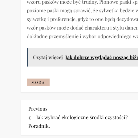
wzoru pasków może być trudny. Pionowe paski spr
poziome paski mogą sprawić, że sylwetka będzie 
sylwetkę i preferencje, gdyż to one będą decydo
wzór pasków może dodać charakteru i stylu danem
dokładne przemyślenie i wybór odpowiedniego w
Czytaj więcej
Jak dobrze wyglądać nosząc biżu
MODA
N
Previous
Previous
Post
Jak wybrać ekologiczne środki czystości?
a
Poradnik.