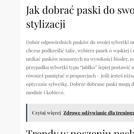
Jak dobrać paski do swo
stylizacji
Dobór odpowiednich pasków do swojej sylwetki moż
chcesz podkreślić talie, wybierz pasek o wąskiej i
unikać pasków noszonych na wysokości bioder, nat
przypadku sylwetki typu “jabłko” lepiej postawić n
również pamiętać o proporcjach – jeśli jesteś niż
optycznie sylwetkę. Dobrze dobrane paski mogą do
modnie i kobieco.
Czytaj więcej
Zdrowe odżywianie dla treningu
Trendy w noszeniu pask