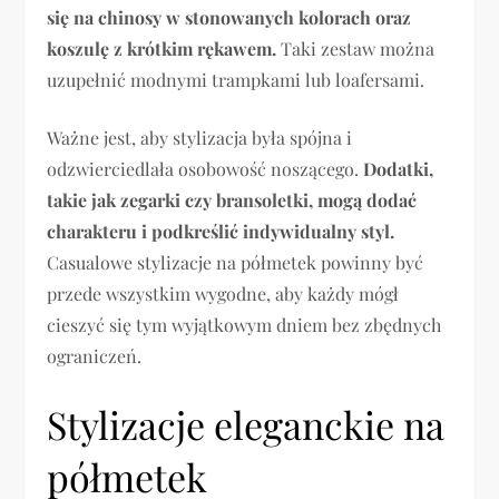
się na chinosy w stonowanych kolorach oraz
koszulę z krótkim rękawem.
Taki zestaw można
uzupełnić modnymi trampkami lub loafersami.
Ważne jest, aby stylizacja była spójna i
odzwierciedlała osobowość noszącego.
Dodatki,
takie jak zegarki czy bransoletki, mogą dodać
charakteru i podkreślić indywidualny styl.
Casualowe stylizacje na półmetek powinny być
przede wszystkim wygodne, aby każdy mógł
cieszyć się tym wyjątkowym dniem bez zbędnych
ograniczeń.
Stylizacje eleganckie na
półmetek