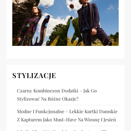
w
p
i
s
u
STYLIZACJE
Czarny Kombinezon Dodatki – Jak Go
Stylizować Na Różne Okazje?
Modne I Funkcjonalne – Lekkie Kurtki Damskie
Z Kapturem Jako Must-Have Na Wiosnę I Jesień