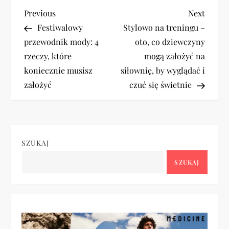
N
Previous
Next
Previous
Next
Post
Post
Festiwalowy
Stylowo na treningu –
a
przewodnik mody: 4
oto, co dziewczyny
rzeczy, które
mogą założyć na
w
koniecznie musisz
siłownię, by wyglądać i
i
założyć
czuć się świetnie
g
a
SZUKAJ
c
SZUKAJ
j
a