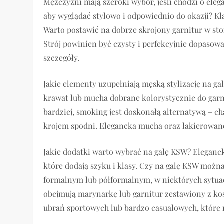
Mężczyźni mają szeroki wybór, jeśli chodzi o elega
aby wyglądać stylowo i odpowiednio do okazji? K
Warto postawić na dobrze skrojony garnitur w sto
Strój powinien być czysty i perfekcyjnie dopasowa
szczegóły.
Jakie elementy uzupełniają męską stylizację na 
krawat lub mucha dobrane kolorystycznie do garni
bardziej, smoking jest doskonałą alternatywą – c
krojem spodni. Elegancka mucha oraz lakierowane 
Jakie dodatki warto wybrać na galę KSW? Eleganck
które dodają szyku i klasy. Czy na galę KSW możn
formalnym lub półformalnym, w niektórych sytuacj
obejmują marynarkę lub garnitur zestawiony z ko
ubrań sportowych lub bardzo casualowych, które 