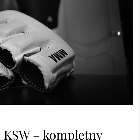
lę KSW – kompletny