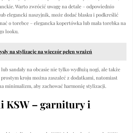
ganckie. Warto zwrócić uwagę na detale – odpowiednio
lub elegancki naszyjnik, może dodać blasku i podkreślić
inać o torebce – elegancka kopertówka lub mała torebka na
go looku.
ysły na stylizacje na wieczór pełen wrażeń
 lub sandały na obcasie nie tylko wydłużą nogi, ale także
 prostym kroju można zaszaleć z dodatkami, natomiast
 na minimalizm, aby zachować harmonię stylizacji.
i KSW – garnitury i