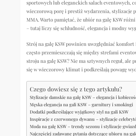
sportowych lub eleganckich salach eventowych, c
wieczorową porę i prestiż wydarzenia, stylizacje
MMA. Warto pamiętać, że ubiór na galę KSW różni 
– tutaj liczy się schludność, elegancja i modny w
Strój na galę KSW powinien uwzględniać komfort i
często przemieszczają się między strefami evento
stroju na galę KSW? Nie ma sztywnych reguł, ale 
się w wieczorowy klimat i podkreślają powagę wy
Czego dowiesz się z tego artykułu?
Stylizacje damskie na galę KSW – elegancja i kobiecoś
Męska elegancja na gali KSW – garnitury i smokingi
Dodatki podkreślające wyjątkowy styl na gali KSW
Inspiracje z czerwonego dywanu – stylizacje celebry
Moda na galę KSW – trendy sezonu i stylizacje gwiaz
Najczęściej zadawane pytania dotyczące ubioru na ga