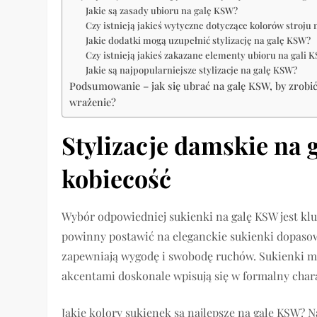
Jakie są zasady ubioru na galę KSW?
Czy istnieją jakieś wytyczne dotyczące kolorów stroju
Jakie dodatki mogą uzupełnić stylizację na galę KSW?
Czy istnieją jakieś zakazane elementy ubioru na gali 
Jakie są najpopularniejsze stylizacje na galę KSW?
Podsumowanie – jak się ubrać na galę KSW, by zrobić
wrażenie?
Stylizacje damskie na 
kobiecość
Wybór odpowiedniej sukienki na galę KSW jest kl
powinny postawić na eleganckie sukienki dopasowa
zapewniają wygodę i swobodę ruchów. Sukienki m
akcentami doskonale wpisują się w formalny chara
Jakie kolory sukienek są najlepsze na galę KSW? N