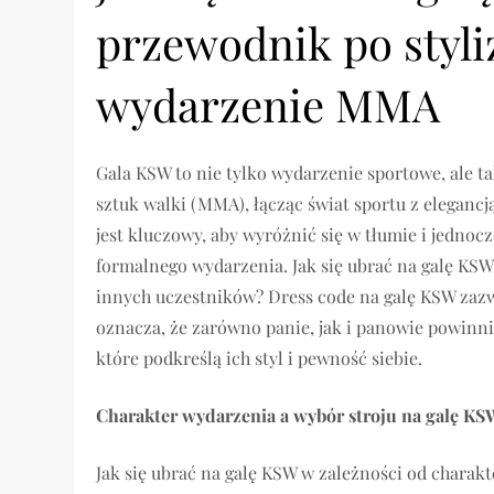
przewodnik po styli
wydarzenie MMA
Gala KSW to nie tylko wydarzenie sportowe, ale t
sztuk walki (MMA), łącząc świat sportu z elegancj
jest kluczowy, aby wyróżnić się w tłumie i jedno
formalnego wydarzenia. Jak się ubrać na galę KSW
innych uczestników? Dress code na galę KSW zazwy
oznacza, że zarówno panie, jak i panowie powinni
które podkreślą ich styl i pewność siebie.
Charakter wydarzenia a wybór stroju na galę KS
Jak się ubrać na galę KSW w zależności od chara