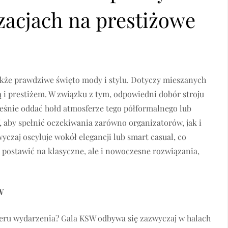
zacjach na prestiżowe
akże prawdziwe święto mody i stylu. Dotyczy mieszanych
ą i prestiżem. W związku z tym, odpowiedni dobór stroju
cześnie oddać hołd atmosferze tego półformalnego lub
, aby spełnić oczekiwania zarówno organizatorów, jak i
czaj oscyluje wokół elegancji lub smart casual, co
 postawić na klasyczne, ale i nowoczesne rozwiązania,
W
kteru wydarzenia? Gala KSW odbywa się zazwyczaj w halach