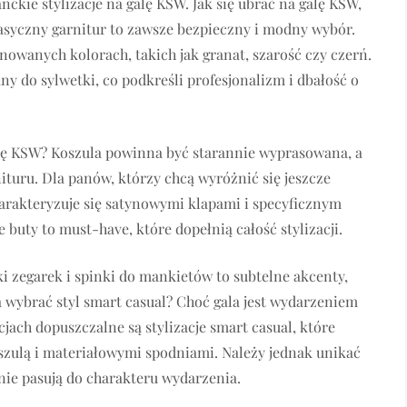
nckie stylizacje na galę KSW. Jak się ubrać na galę KSW,
lasyczny garnitur to zawsze bezpieczny i modny wybór.
nowanych kolorach, takich jak granat, szarość czy czerń.
ny do sylwetki, co podkreśli profesjonalizm i dbałość o
galę KSW? Koszula powinna być starannie wyprasowana, a
turu. Dla panów, którzy chcą wyróżnić się jeszcze
harakteryzuje się satynowymi klapami i specyficznym
buty to must-have, które dopełnią całość stylizacji.
i zegarek i spinki do mankietów to subtelne akcenty,
a wybrać styl smart casual? Choć gala jest wydarzeniem
ach dopuszczalne są stylizacje smart casual, które
szulą i materiałowymi spodniami. Należy jednak unikać
nie pasują do charakteru wydarzenia.