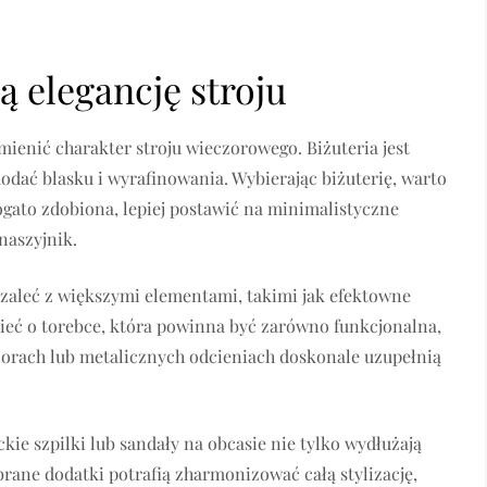
ą elegancję stroju
mienić charakter stroju wieczorowego. Biżuteria jest
dać blasku i wyrafinowania. Wybierając biżuterię, warto
bogato zdobiona, lepiej postawić na minimalistyczne
 naszyjnik.
szaleć z większymi elementami, takimi jak efektowne
ieć o torebce, która powinna być zarówno funkcjonalna,
lorach lub metalicznych odcieniach doskonale uzupełnią
ie szpilki lub sandały na obcasie nie tylko wydłużają
brane dodatki potrafią zharmonizować całą stylizację,