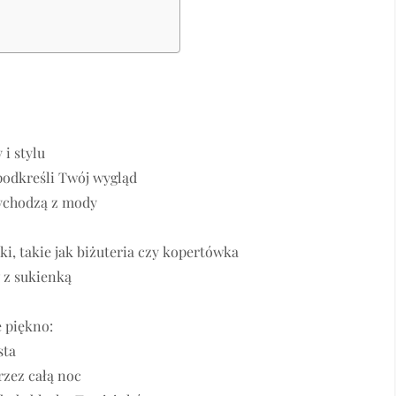
i stylu
podkreśli Twój wygląd
wychodzą z mody
i, takie jak biżuteria czy kopertówka
 z sukienką
e piękno:
sta
rzez całą noc