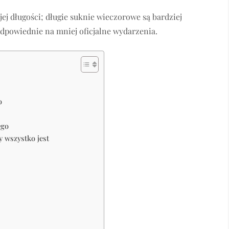
ej długości; długie suknie wieczorowe są bardziej
dpowiednie na mniej oficjalne wydarzenia.
o
ego
y wszystko jest