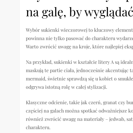
na galę, by wygląda
Wybór sukienki wieczorowej to kluczowy element 
powinna nie tylko pasować do charakteru wydarzen
Warto zwrócić uwagę na kroje, które najlepiej eksp
Na przykład, sukienki w kształcie litery A są idea
maskują te partie ciała, jednocześnie akcentując t
mermaid, świetnie sprawdzą się u kobiet o smukłej
odgrywa istotną rolę w całej stylizacji.
Klasyczne odcienie, takie jak czerń, granat czy bu
częściej na galach można spotkać odważniejsze kol
również zwrócić uwagę na materiały – jedwab, s
charakteru.