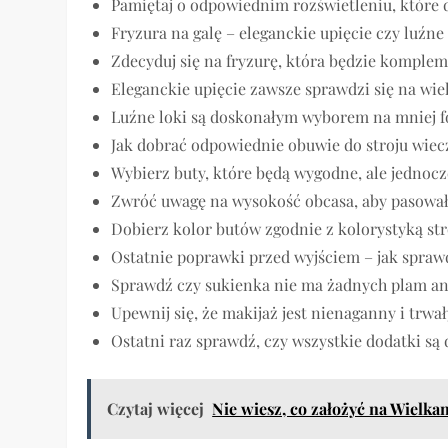
Pamiętaj o odpowiednim rozświetleniu, które 
Fryzura na galę – eleganckie upięcie czy luźne 
Zdecyduj się na fryzurę, która będzie komple
Eleganckie upięcie zawsze sprawdzi się na wie
Luźne loki są doskonałym wyborem na mniej 
Jak dobrać odpowiednie obuwie do stroju wie
Wybierz buty, które będą wygodne, ale jednocz
Zwróć uwagę na wysokość obcasa, aby pasował
Dobierz kolor butów zgodnie z kolorystyką str
Ostatnie poprawki przed wyjściem – jak sprawd
Sprawdź czy sukienka nie ma żadnych plam an
Upewnij się, że makijaż jest nienaganny i trwa
Ostatni raz sprawdź, czy wszystkie dodatki są
Czytaj więcej
Nie wiesz, co założyć na Wielkan