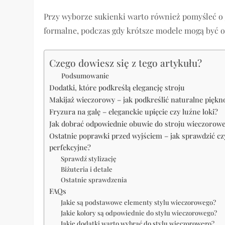
Przy wyborze sukienki warto również pomyśleć o j
formalne, podczas gdy krótsze modele mogą być o
Czego dowiesz się z tego artykułu?
Podsumowanie
Dodatki, które podkreślą elegancję stroju
Makijaż wieczorowy – jak podkreślić naturalne piękn
Fryzura na galę – eleganckie upięcie czy luźne loki?
Jak dobrać odpowiednie obuwie do stroju wieczorow
Ostatnie poprawki przed wyjściem – jak sprawdzić cz
perfekcyjne?
Sprawdź stylizację
Biżuteria i detale
Ostatnie sprawdzenia
FAQs
Jakie są podstawowe elementy stylu wieczorowego?
Jakie kolory są odpowiednie do stylu wieczorowego?
Jakie dodatki warto wybrać do stylu wieczorowego?