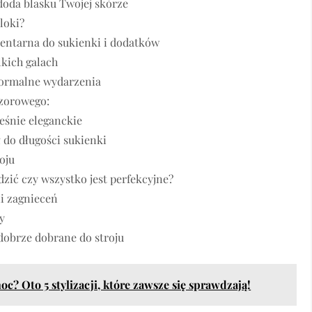
doda blasku Twojej skórze
loki?
mentarna do sukienki i dodatków
lkich galach
formalne wydarzenia
czorowego:
eśnie eleganckie
 do długości sukienki
oju
zić czy wszystko jest perfekcyjne?
i zagnieceń
ły
 dobrze dobrane do stroju
oc? Oto 5 stylizacji, które zawsze się sprawdzają!