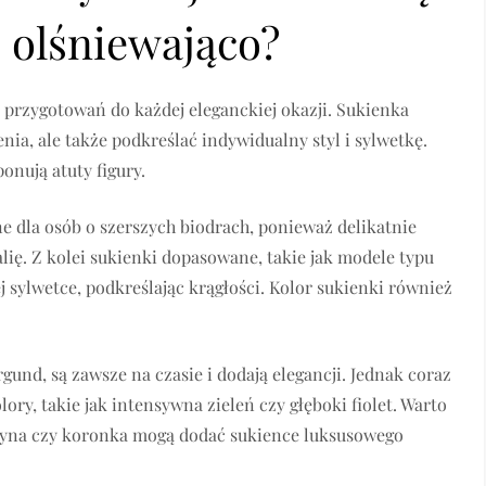
ć olśniewająco?
przygotowań do każdej eleganckiej okazji. Sukienka
ia, ale także podkreślać indywidualny styl i sylwetkę.
onują atuty figury.
lne dla osób o szerszych biodrach, ponieważ delikatnie
alię. Z kolei sukienki dopasowane, takie jak modele typu
 sylwetce, podkreślając krągłości. Kolor sukienki również
rgund, są zawsze na czasie i dodają elegancji. Jednak coraz
ory, takie jak intensywna zieleń czy głęboki fiolet. Warto
atyna czy koronka mogą dodać sukience luksusowego