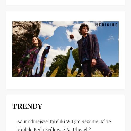
j
a
w
p
i
s
u
TRENDY
Najmodniejsze Torebki W Tym Sezonie: Jakie
Modele Będą Królować Na Ulicach?