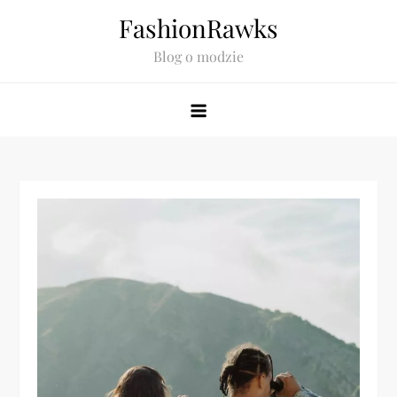
Skip
FashionRawks
to
Blog o modzie
content