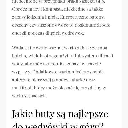
nieocenione w przypadku braku zasięgu GPS.
Oprócz mapy i kompasu, niezbędne są także
zapasy jedzenia i picia. Energetyczne batony,
orzechy czy suszone owoce to doskonałe źródło
energii podczas długich wędrówek.
Woda jest równie ważna; warto zabrać ze sobą
butelkę wielokrotnego użytku lub system filtracji
wody, aby móc uzupełniać zapasy w trakcie
wyprawy. Dodatkowo, warto mieć przy sobie
apteczkę pierwszej pomocy, latarkę oraz
multitool, który może okazać się przydatny w
wielu sytuacjach.
Jakie buty są najlepsze
do wędrówki w góry?