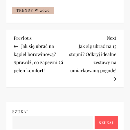
TRENDY W 2025
N
Previous
Next
Previous
Next
Post
Post
Jak się ubrać na
Jak się ubrać na 15
a
kąpiel borowinową?
stopni? Odkryj idealne
Sprawdź, co zapewni Ci
zestawy na
w
pełen komfort!
umiarkowaną pogodę!
i
g
a
SZUKAJ
c
SZUKAJ