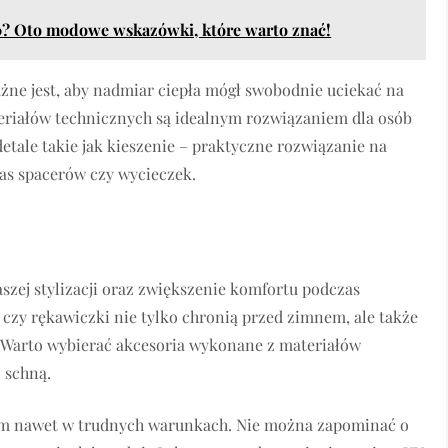
30? Oto modowe wskazówki, które warto znać!
ne jest, aby nadmiar ciepła mógł swobodnie uciekać na
teriałów technicznych są idealnym rozwiązaniem dla osób
tale takie jak kieszenie – praktyczne rozwiązanie na
as spacerów czy wycieczek.
szej stylizacji oraz zwiększenie komfortu podczas
 czy rękawiczki nie tylko chronią przed zimnem, ale także
 Warto wybierać akcesoria wykonane z materiałów
 schną.
tem nawet w trudnych warunkach. Nie można zapominać o