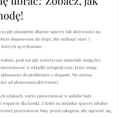
się ubrać? Zobacz, jak
modę!
za gdy planujemy dłuższe spacery lub aktywności na
brze dopasowane do stopy, aby uniknąć otarć i
z których są wykonane.
 trwałość, podczas gdy syntetyczne materiały mogą być
eż zainwestować w wkładki ortopedyczne, które mogą
y skłonności do problemów z stopami. Nie można
ści od planowanej aktywności.
ich szlakach, warto zainwestować w solidne buty
wsparcie dla kostki. Z kolei na miejskie spacery idealne
 również przetestować buty przed zakupem, aby upewnić się,