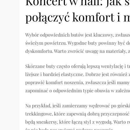
Koncert w hali: Jak 
połączyć komfort i 
Wybór odpowiednich butów jest kluczowy, zwłaszc
świeżym powietrzu. Wygodne buty powinny być do
dyskomfortu. Warto zwrócić uwagę na materiały, 
Skórzane buty często oferują lepszą wentylację i
lżejsze i bardziej elastyczne. Dobrze jest równi
poprawić komfort noszenia, zwłaszcza jeśli mam
zapominać o odpowiednim typie obuwia w zależno
Na przykład, jeśli zamierzamy wędrować po górsk
trekkingowe, które zapewnią dobrą przyczepność i 
będą sneakersy, które łączą styl z wygodą. Warto
że nie będą nas uwierać podczas noszenia.