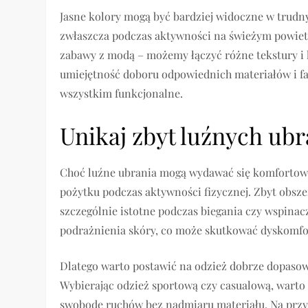
Jasne kolory mogą być bardziej widoczne w trudn
zwłaszcza podczas aktywności na świeżym powiet
zabawy z modą – możemy łączyć różne tekstury i k
umiejętność doboru odpowiednich materiałów i fas
wszystkim funkcjonalne.
Unikaj zbyt luźnych ub
Choć luźne ubrania mogą wydawać się komfortowe
pożytku podczas aktywności fizycznej. Zbyt obsze
szczególnie istotne podczas biegania czy wspina
podrażnienia skóry, co może skutkować dyskomfo
Dlatego warto postawić na odzież dobrze dopasow
Wybierając odzież sportową czy casualową, warto
swobodę ruchów bez nadmiaru materiału. Na przy