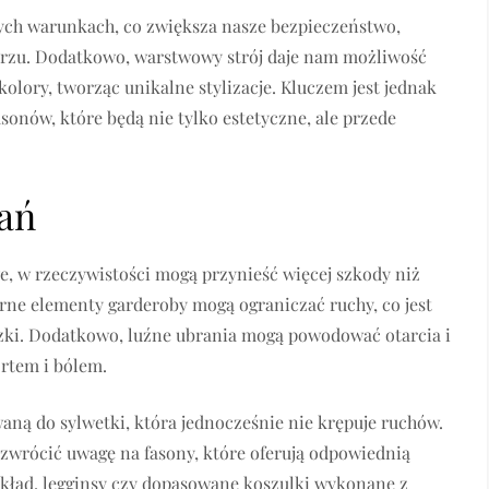
ych warunkach, co zwiększa nasze bezpieczeństwo,
rzu. Dodatkowo, warstwowy strój daje nam możliwość
olory, tworząc unikalne stylizacje. Kluczem jest jednak
onów, które będą nie tylko estetyczne, ale przede
rań
, w rzeczywistości mogą przynieść więcej szkody niż
rne elementy garderoby mogą ograniczać ruchy, co jest
czki. Dodatkowo, luźne ubrania mogą powodować otarcia i
rtem i bólem.
aną do sylwetki, która jednocześnie nie krępuje ruchów.
 zwrócić uwagę na fasony, które oferują odpowiednią
kład, legginsy czy dopasowane koszulki wykonane z