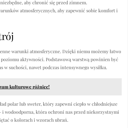
ą niezbędne, aby chronić się przed zimnem.
warunków atmosferycznych, aby zapewnić sobie komfort i
rój
mienne warunki atmosferyczne. Dzięki niemu możemy łatwo
 i poziomu aktywności. Podstawową warstwą powinien być
as w suchości, nawet podczas intensywnego wysiłku.
ozum kulturowe różnice!
ad polar lub sweter, który zapewni ciepło w chłodniejsze
- i wodoodporna, która ochroni nas przed niekorzystnymi
tać o kolorach i wzorach ubrań.