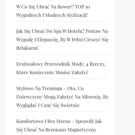
W Co Się Ubrać Na Rower? TOP 10
Wygodnych I Modnych Stylizacji!
Jak Się Ubrać Do Spa W Hotelu? Postaw Na
Wygodę I Elegancję, By W Pełni Cieszyć Się
Relaksem!
Festiwalowy Przewodnik Mody: 4 Rzeczy,
Które Koniecznie Musisz Założyć
Stylowo Na Treningu – Oto, Co
Dziewczyny Mogą Założyć Na Siłownię, By
Wyglądać I Czuć Się Świetnie
Komfortowo I Bez Stresu – Sprawdź Jak
Się Ubrać Na Rezonans Magnetyczny