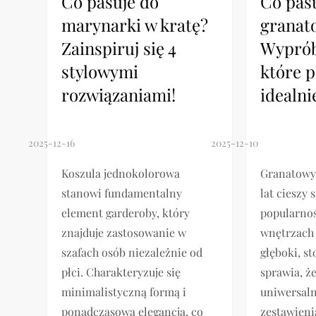
Co pasuje do
Co pas
marynarki w kratę?
granat
Zainspiruj się 4
Wyprób
stylowymi
które p
rozwiązaniami!
idealni
Koszula jednokolorowa
Granatowy 
stanowi fundamentalny
lat cieszy 
element garderoby, który
popularnoś
znajduje zastosowanie w
wnętrzach 
szafach osób niezależnie od
głęboki, s
płci. Charakteryzuje się
sprawia, ż
minimalistyczną formą i
uniwersaln
ponadczasową elegancją, co
zestawieni