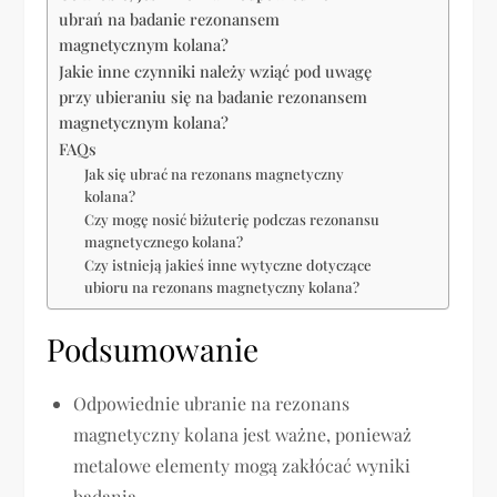
ubrań na badanie rezonansem
magnetycznym kolana?
Jakie inne czynniki należy wziąć pod uwagę
przy ubieraniu się na badanie rezonansem
magnetycznym kolana?
FAQs
Jak się ubrać na rezonans magnetyczny
kolana?
Czy mogę nosić biżuterię podczas rezonansu
magnetycznego kolana?
Czy istnieją jakieś inne wytyczne dotyczące
ubioru na rezonans magnetyczny kolana?
Podsumowanie
Odpowiednie ubranie na rezonans
magnetyczny kolana jest ważne, ponieważ
metalowe elementy mogą zakłócać wyniki
badania.