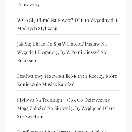
Poprawiny
W Co Się Ubrać Na Rower? TOP 10 Wygodnych I
Modnych Stylizacji!
Jak Się Ubrać Do Spa W Hotelu? Postaw Na
Wygodę I Elegancję, By W Pełni Cieszyć Się
Relaksem!
Festiwalowy Przewodnik Mody: 4 Rzeczy, Które
Koniecznie Musisz Założyć
Stylowo Na Treningu – Oto, Co Dziewczyny
Mogą Założyć Na Siłownię, By Wyglądać I Czuć
Się Świetnie
Komfortowo I Bez Stresu – Sprawdź Jak Się