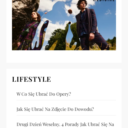
a
w
p
i
s
u
LIFESTYLE
W Co Się Ubrać Do Opery?
Jak Się Ubrać Na Zdjęcie Do Dowodu?
Drugi Dzień Weselny. 4 Porady Jak Ubrać Się Na