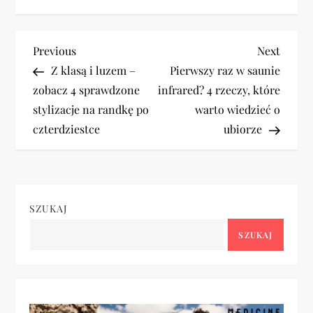
N
Previous
Next
Previous
Next
Post
Post
Z klasą i luzem –
Pierwszy raz w saunie
a
zobacz 4 sprawdzone
infrared? 4 rzeczy, które
stylizacje na randkę po
warto wiedzieć o
w
czterdziestce
ubiorze
i
g
SZUKAJ
a
SZUKAJ
c
j