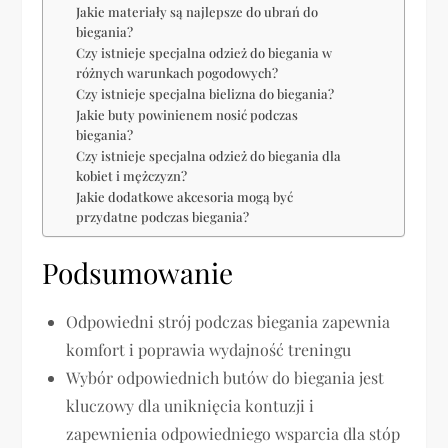
Jakie materiały są najlepsze do ubrań do
biegania?
Czy istnieje specjalna odzież do biegania w
różnych warunkach pogodowych?
Czy istnieje specjalna bielizna do biegania?
Jakie buty powinienem nosić podczas
biegania?
Czy istnieje specjalna odzież do biegania dla
kobiet i mężczyzn?
Jakie dodatkowe akcesoria mogą być
przydatne podczas biegania?
Podsumowanie
Odpowiedni strój podczas biegania zapewnia
komfort i poprawia wydajność treningu
Wybór odpowiednich butów do biegania jest
kluczowy dla uniknięcia kontuzji i
zapewnienia odpowiedniego wsparcia dla stóp