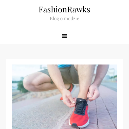
Skip
FashionRawks
to
Blog o modzie
content