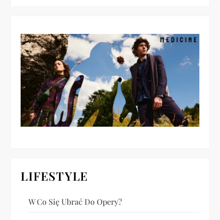
j
a
w
p
i
s
u
LIFESTYLE
W Co Się Ubrać Do Opery?