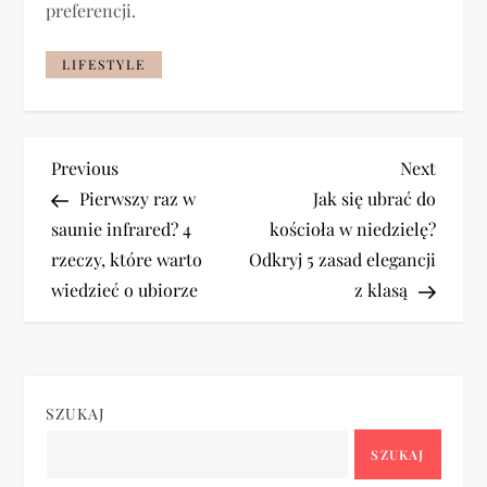
preferencji.
LIFESTYLE
N
Previous
Next
Previous
Next
Post
Post
Pierwszy raz w
Jak się ubrać do
a
saunie infrared? 4
kościoła w niedzielę?
rzeczy, które warto
Odkryj 5 zasad elegancji
w
wiedzieć o ubiorze
z klasą
i
g
SZUKAJ
a
SZUKAJ
c