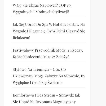
W Co Się Ubrać Na Rower? TOP 10
Wygodnych I Modnych Stylizacji!
Jak Się Ubrać Do Spa W Hotelu? Postaw Na
Wygodę I Elegancję, By W Pełni Cieszyć Się
Relaksem!
Festiwalowy Przewodnik Mody: 4 Rzeczy,
Które Koniecznie Musisz Założyć
Stylowo Na Treningu – Oto, Co
Dziewczyny Mogą Założyć Na Siłownię, By
Wyglądać I Czuć Się Świetnie
Komfortowo I Bez Stresu – Sprawdź Jak
Się Ubrać Na Rezonans Magnetyczny