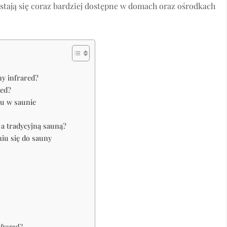
stają się coraz bardziej dostępne w domach oraz ośrodkach
ny infrared?
red?
ru w saunie
 a tradycyjną sauną?
niu się do sauny
nfrared?