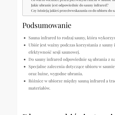
Jakie ubranie jest odpowiednie do sauny infrared?
Czy istnieją jakieś przeciwwskazania co do ubioru do 
Podsumowanie
Sauna infrared to rodzaj sauny, która wykorz
Ubiór jest ważny podczas korzystania z sauny
efektywność sesji saunowej.
Do sauny infrared odpowiednie są ubrania z na
Specjalne zalecenia dotyczące ubioru w sauni
oraz luźne, wygodne ubrania.
Różnice w ubiorze między sauną infrared a tr
materiałów.