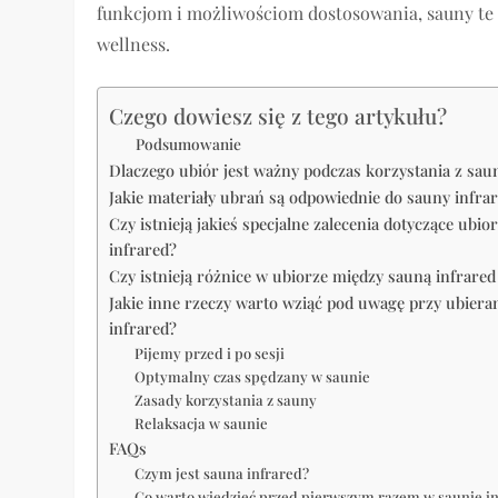
funkcjom i możliwościom dostosowania, sauny te 
wellness.
Czego dowiesz się z tego artykułu?
Podsumowanie
Dlaczego ubiór jest ważny podczas korzystania z sau
Jakie materiały ubrań są odpowiednie do sauny infra
Czy istnieją jakieś specjalne zalecenia dotyczące ubio
infrared?
Czy istnieją różnice w ubiorze między sauną infrared
Jakie inne rzeczy warto wziąć pod uwagę przy ubiera
infrared?
Pijemy przed i po sesji
Optymalny czas spędzany w saunie
Zasady korzystania z sauny
Relaksacja w saunie
FAQs
Czym jest sauna infrared?
Co warto wiedzieć przed pierwszym razem w saunie i